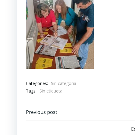
Categories:
Sin categoría
Tags:
Sin etiqueta
Navegación
Previous post
por
C