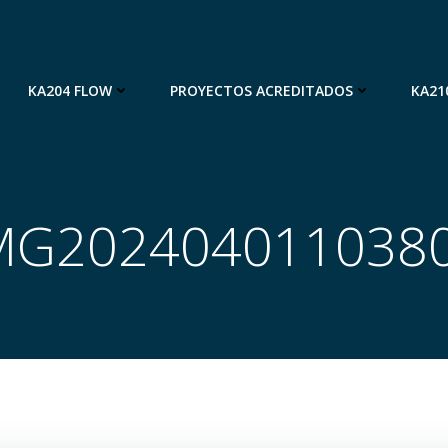
KA204 FLOW
PROYECTOS ACREDITADOS
KA21
MG202404011038