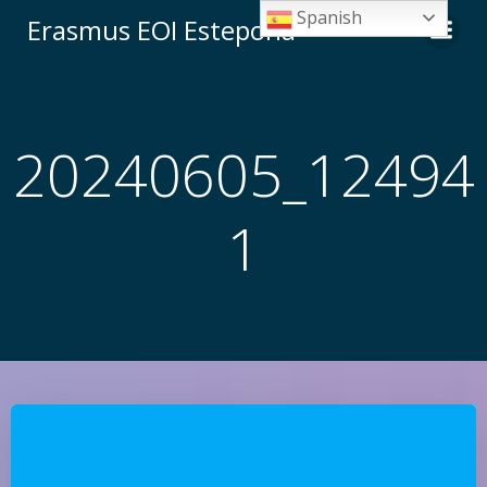
Saltar
Spanish
Erasmus EOI Estepona
al
contenido
20240605_12494
1