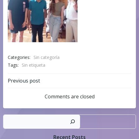
Categories:
Sin categoría
Tags:
Sin etiqueta
Navegación
Previous post
por
Comments are closed
las
Busc
entradas
Recent Posts