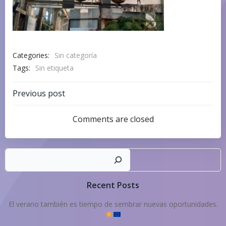
Categories:
Sin categoría
Tags:
Sin etiqueta
Navegación
Previous post
por
Comments are closed
las
Busc
entradas
Recent Posts
El verano también es tiempo de sembrar nuevas oportunidades.