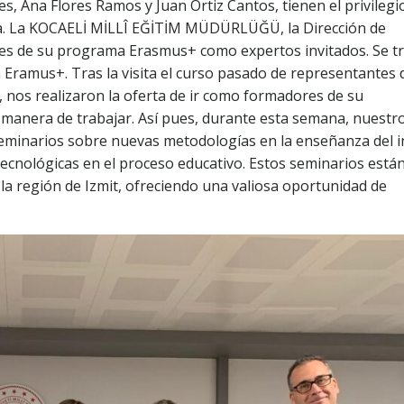
s, Ana Flores Ramos y Juan Ortiz Cantos, tienen el privilegi
uía. La KOCAELİ MİLLÎ EĞİTİM MÜDÜRLÜĞÜ, la Dirección de
ipes de su programa Erasmus+ como expertos invitados. Se tr
Eramus+. Tras la visita el curso pasado de representantes 
, nos realizaron la oferta de ir como formadores de su
 manera de trabajar. Así pues, durante esta semana, nuestr
seminarios sobre nuevas metodologías en la enseñanza del i
tecnológicas en el proceso educativo. Estos seminarios está
la región de Izmit, ofreciendo una valiosa oportunidad de