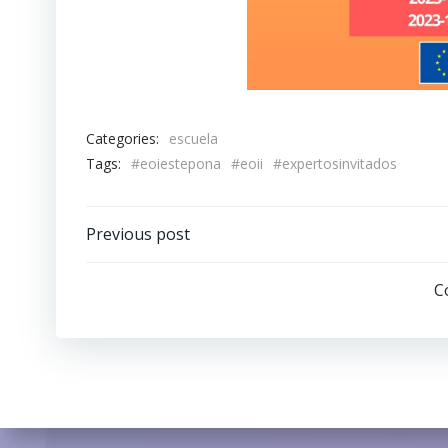
Categories:
escuela
Tags:
#eoiestepona
#eoii
#expertosinvitados
Navegación
Previous post
por
C
las
entradas