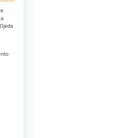
ce
ra
 Ojeda
ento