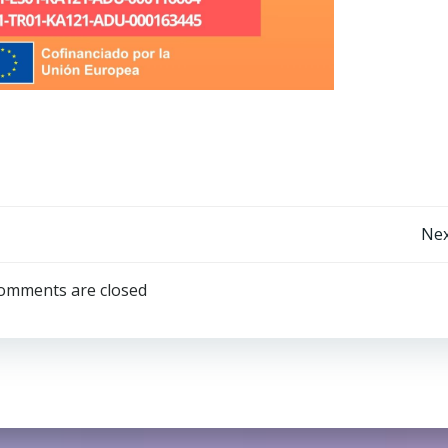
Navegación
Nex
por
omments are closed
las
entradas