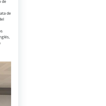
o de
ata de
del
os
nglés,
n