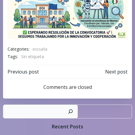
Categories:
escuela
Tags:
Sin etiqueta
Navegación
Navegación
Previous post
Next post
por
por
Comments are closed
las
las
Busc
entradas
entradas
Recent Posts