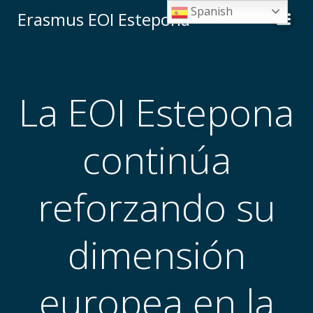
Saltar
Spanish
Erasmus EOI Estepona
al
contenido
La EOI Estepona
continúa
reforzando su
dimensión
europea en la