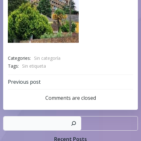
Categories:
Sin categoría
Tags:
Sin etiqueta
Navegación
Previous post
por
Comments are closed
las
Busc
entradas
Recent Posts