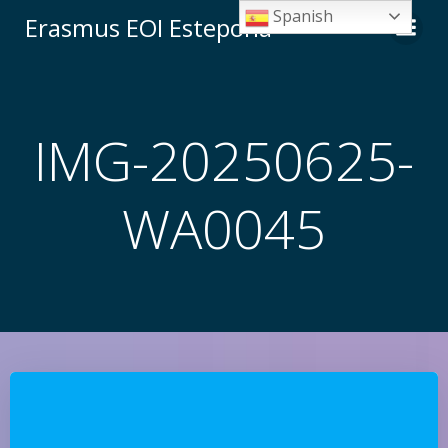
Saltar
Spanish
Erasmus EOI Estepona
al
contenido
IMG-20250625-
WA0045