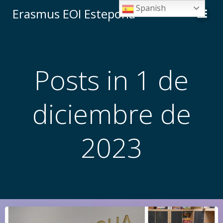
Saltar
Spanish
Erasmus EOI Estepona
al
contenido
Posts in 1 de
diciembre de
2023