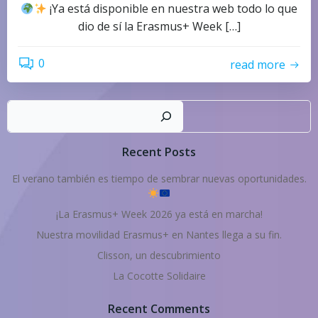
¡Ya está disponible en nuestra web todo lo que
dio de sí la Erasmus+ Week […]
0
read more
Busc
Recent Posts
El verano también es tiempo de sembrar nuevas oportunidades.
¡La Erasmus+ Week 2026 ya está en marcha!
Nuestra movilidad Erasmus+ en Nantes llega a su fin.
Clisson, un descubrimiento
La Cocotte Solidaire
Recent Comments