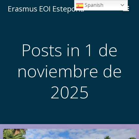
Saltar
Spanish
Erasmus EOI Estepona
al
contenido
Posts in 1 de
noviembre de
2025